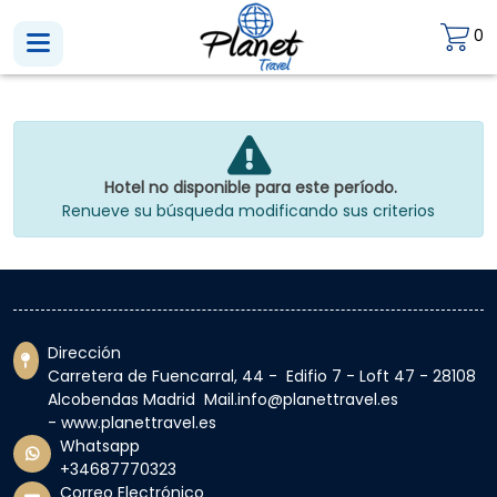
0
Hotel no disponible para este período.
Renueve su búsqueda modificando sus criterios
Dirección
Carretera de Fuencarral, 44 - Edifio 7 - Loft 47 - 28108
Alcobendas Madrid Mail.info@planettravel.es
- www.planettravel.es
Whatsapp
+34687770323
Correo Electrónico