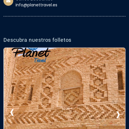
info@planettravel.es
Descubra nuestros folletos
‹
›