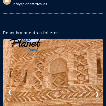
info@planettravel.es
Descubra nuestros folletos
‹
›