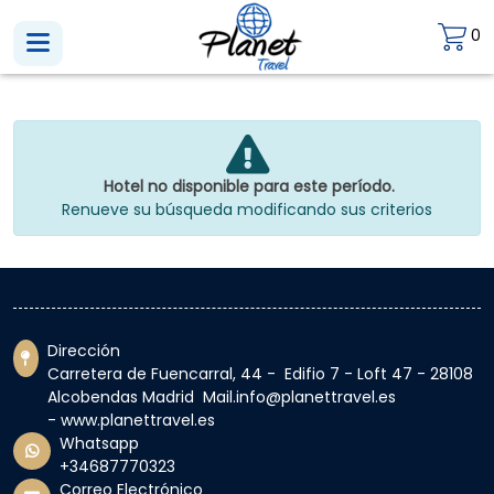
0
Hotel no disponible para este período.
Renueve su búsqueda modificando sus criterios
Dirección
Carretera de Fuencarral, 44 - Edifio 7 - Loft 47 - 28108
Alcobendas Madrid Mail.info@planettravel.es
- www.planettravel.es
Whatsapp
+34687770323
Correo Electrónico