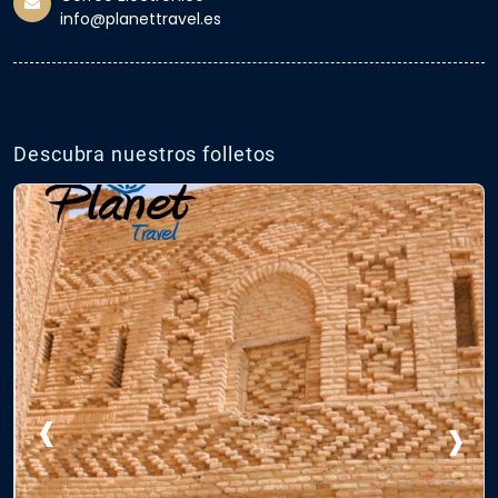
info@planettravel.es
Descubra nuestros folletos
‹
›