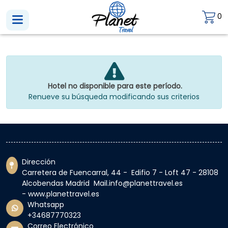
0
Hotel no disponible para este período.
Renueve su búsqueda modificando sus criterios
Dirección
Carretera de Fuencarral, 44 - Edifio 7 - Loft 47 - 28108
Alcobendas Madrid Mail.info@planettravel.es
- www.planettravel.es
Whatsapp
+34687770323
Correo Electrónico