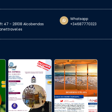
Whatsapp
oft 47 - 28108 Alcobendas
+34687770323
anettravel.es
›