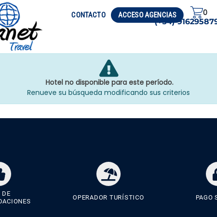
0
CIRCUITOS
VISADO
CONTACTO
ACCESO AGENCIAS
(+34) 91629587
Hotel no disponible para este período.
Renueve su búsqueda modificando sus criterios
 DE
OPERADOR TURÍSTICO
PAGO 
DACIONES