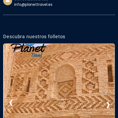
info@planettravel.es
Descubra nuestros folletos
‹
›