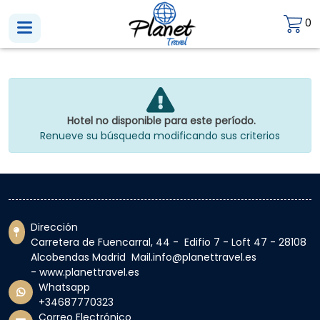
0
Hotel no disponible para este período.
Renueve su búsqueda modificando sus criterios
Dirección
Carretera de Fuencarral, 44 - Edifio 7 - Loft 47 - 28108
Alcobendas Madrid Mail.info@planettravel.es
- www.planettravel.es
Whatsapp
+34687770323
Correo Electrónico