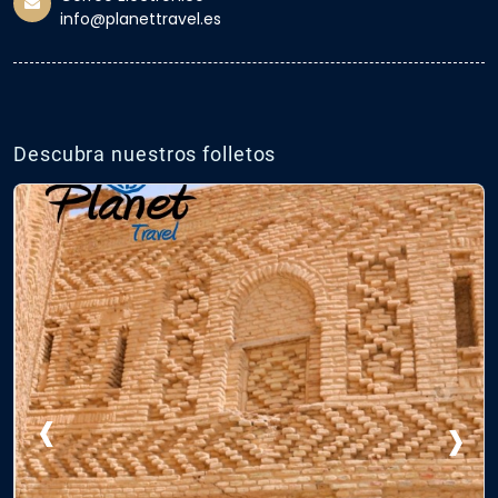
info@planettravel.es
Descubra nuestros folletos
‹
›