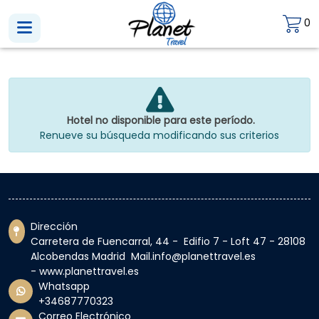
0
Hotel no disponible para este período.
Renueve su búsqueda modificando sus criterios
Dirección
Carretera de Fuencarral, 44 - Edifio 7 - Loft 47 - 28108
Alcobendas Madrid Mail.info@planettravel.es
- www.planettravel.es
Whatsapp
+34687770323
Correo Electrónico