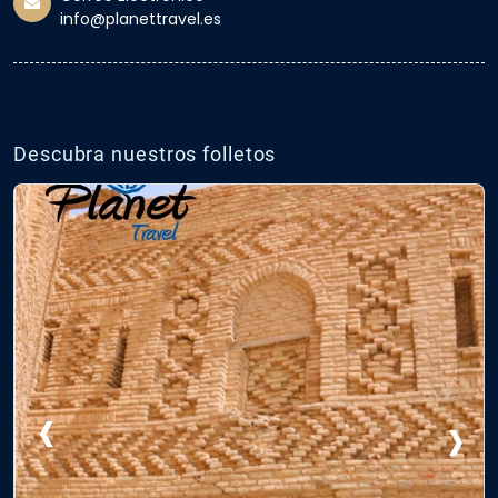
info@planettravel.es
Descubra nuestros folletos
‹
›