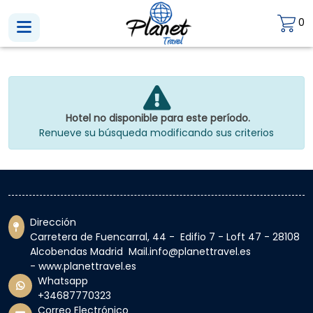
0
Hotel no disponible para este período.
Renueve su búsqueda modificando sus criterios
Dirección
Carretera de Fuencarral, 44 - Edifio 7 - Loft 47 - 28108
Alcobendas Madrid Mail.info@planettravel.es
- www.planettravel.es
Whatsapp
+34687770323
Correo Electrónico