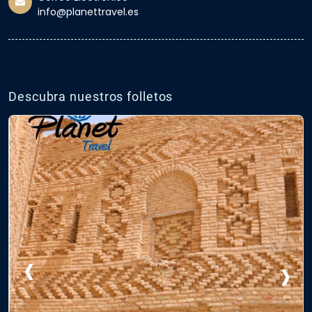
info@planettravel.es
Descubra nuestros folletos
‹
›