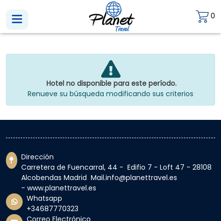
0
Hotel no disponible para este período.
Renueve su búsqueda modificando sus criterios
Dirección
Carretera de Fuencarral, 44 - Edifio 7 - Loft 47 - 28108
Alcobendas Madrid Mail.info@planettravel.es
- www.planettravel.es
Whatsapp
+34687770323
Correo Electrónico