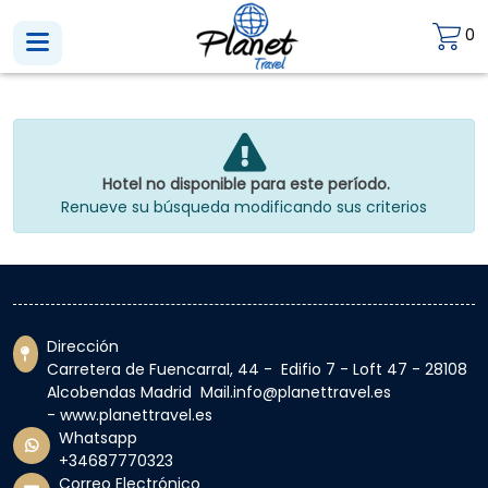
0
Hotel no disponible para este período.
Renueve su búsqueda modificando sus criterios
Dirección
Carretera de Fuencarral, 44 - Edifio 7 - Loft 47 - 28108
Alcobendas Madrid Mail.info@planettravel.es
- www.planettravel.es
Whatsapp
+34687770323
Correo Electrónico