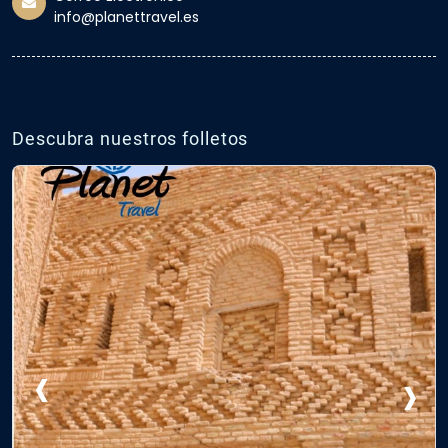
info@planettravel.es
Descubra nuestros folletos
‹
›