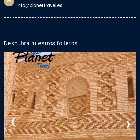
info@planettravel.es
Descubra nuestros folletos
‹
›