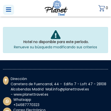
0
Hotel no disponible para este período.
Renueve su búsqueda modificando sus criterios
Dirección
Carretera de Fuencarral, 44 - Edifio 7 - Loft 47 - 28108
Alcobendas Madrid Mail.info@planettravel.es
- www.planettravel.es
Whatsapp
+34687770323
Correo Electrónico