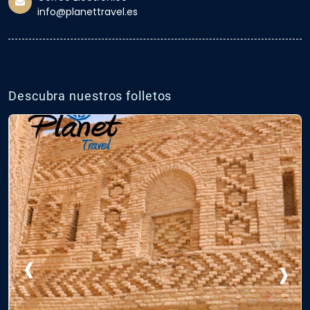
info@planettravel.es
Descubra nuestros folletos
‹
›