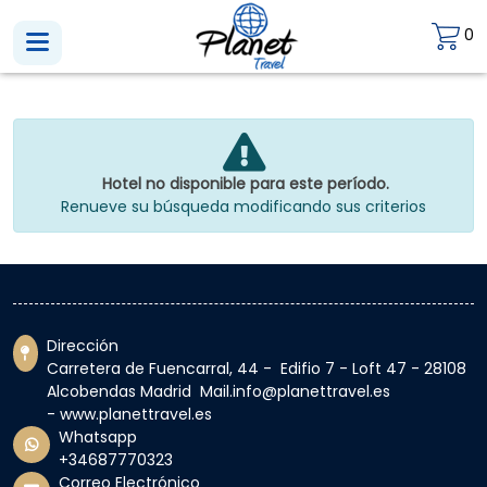
0
Hotel no disponible para este período.
Renueve su búsqueda modificando sus criterios
Dirección
Carretera de Fuencarral, 44 - Edifio 7 - Loft 47 - 28108
Alcobendas Madrid Mail.info@planettravel.es
- www.planettravel.es
Whatsapp
+34687770323
Correo Electrónico