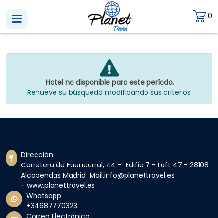
0
Hotel no disponible para este período.
Renueve su búsqueda modificando sus criterios
Dirección
Carretera de Fuencarral, 44 - Edifio 7 - Loft 47 - 28108
Alcobendas Madrid Mail.info@planettravel.es
- www.planettravel.es
Whatsapp
+34687770323
Correo Electrónico