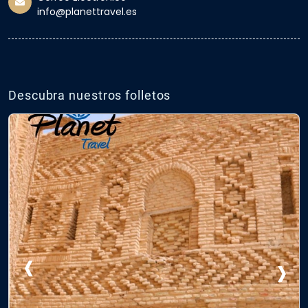
info@planettravel.es
Descubra nuestros folletos
‹
›