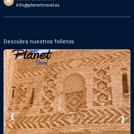
info@planettravel.es
Descubra nuestros folletos
‹
›