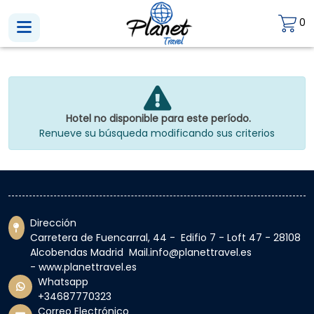
0
Hotel no disponible para este período.
Renueve su búsqueda modificando sus criterios
Dirección
Carretera de Fuencarral, 44 - Edifio 7 - Loft 47 - 28108
Alcobendas Madrid Mail.info@planettravel.es
- www.planettravel.es
Whatsapp
+34687770323
Correo Electrónico