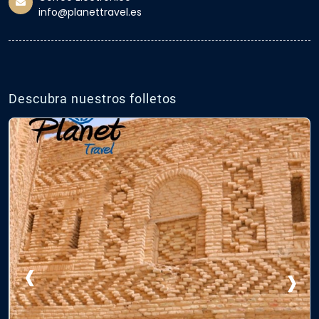
info@planettravel.es
Descubra nuestros folletos
‹
›