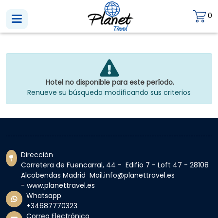
0
Hotel no disponible para este período.
Renueve su búsqueda modificando sus criterios
Dirección
Carretera de Fuencarral, 44 - Edifio 7 - Loft 47 - 28108
Alcobendas Madrid Mail.info@planettravel.es
- www.planettravel.es
Whatsapp
+34687770323
Correo Electrónico