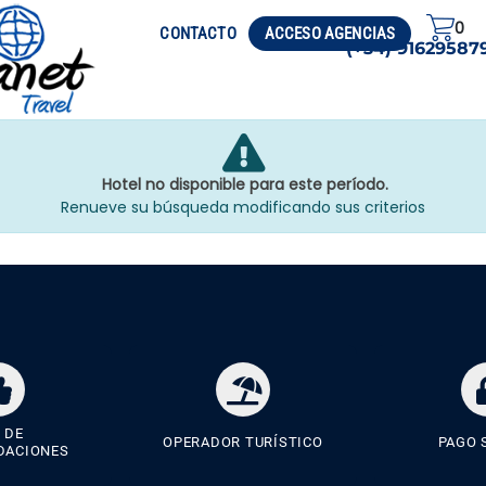
0
CIRCUITOS
VISADO
CONTACTO
ACCESO AGENCIAS
(+34) 91629587
Hotel no disponible para este período.
Renueve su búsqueda modificando sus criterios
 DE
OPERADOR TURÍSTICO
PAGO 
DACIONES