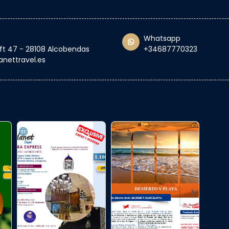
Whatsapp
oft 47 - 28108 Alcobendas
+34687770323
anettravel.es
›