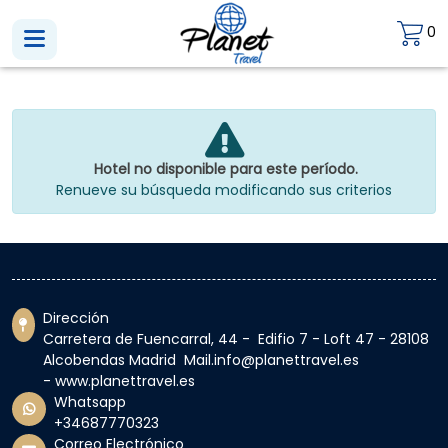
0
Hotel no disponible para este período.
Renueve su búsqueda modificando sus criterios
Dirección
Carretera de Fuencarral, 44 - Edifio 7 - Loft 47 - 28108
Alcobendas Madrid Mail.info@planettravel.es
- www.planettravel.es
Whatsapp
+34687770323
Correo Electrónico