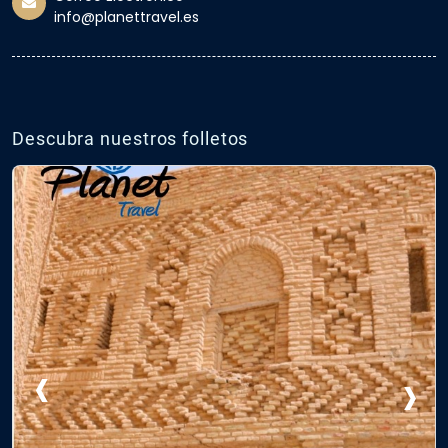
info@planettravel.es
Descubra nuestros folletos
‹
›