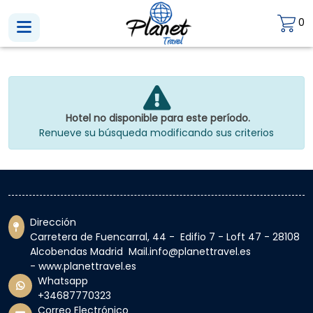
0
Hotel no disponible para este período.
Renueve su búsqueda modificando sus criterios
Dirección
Carretera de Fuencarral, 44 - Edifio 7 - Loft 47 - 28108
Alcobendas Madrid Mail.info@planettravel.es
- www.planettravel.es
Whatsapp
+34687770323
Correo Electrónico