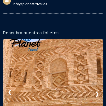
info@planettravel.es
Descubra nuestros folletos
‹
›