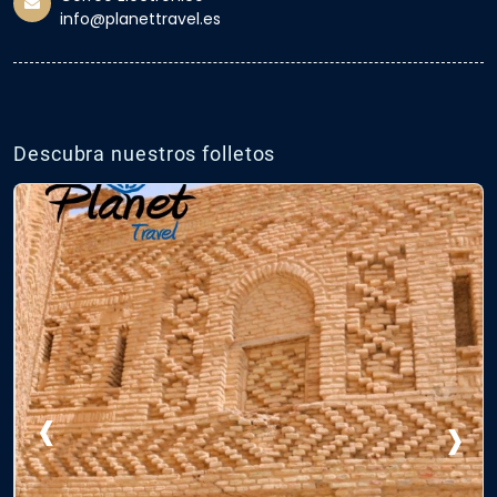
info@planettravel.es
Descubra nuestros folletos
‹
›