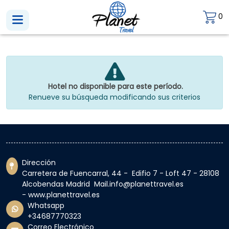
0
Hotel no disponible para este período.
Renueve su búsqueda modificando sus criterios
Dirección
Carretera de Fuencarral, 44 - Edifio 7 - Loft 47 - 28108
Alcobendas Madrid Mail.info@planettravel.es
- www.planettravel.es
Whatsapp
+34687770323
Correo Electrónico