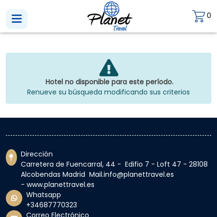
0
Hotel no disponible para este período.
Renueve su búsqueda modificando sus criterios
Dirección
Carretera de Fuencarral, 44 - Edifio 7 - Loft 47 - 28108
Alcobendas Madrid Mail.info@planettravel.es
- www.planettravel.es
Whatsapp
+34687770323
Correo Electrónico