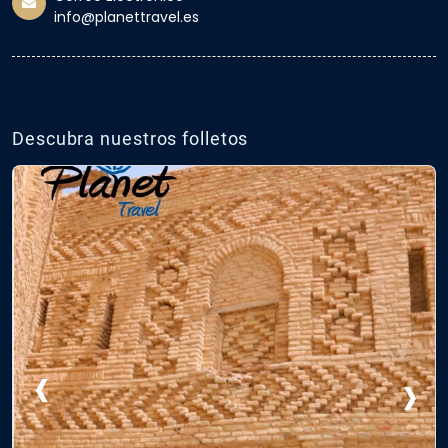
info@planettravel.es
Descubra nuestros folletos
‹
›