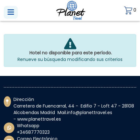
0
Hotel no disponible para este período.
Renueve su búsqueda modificando sus criterios
Dirección
Carretera de Fuencarral, 44 - Edifio 7 - Loft 47 - 28108
Alcobendas Madrid Mail.info@planettravel.es
- www.planettravel.es
Whatsapp
+34687770323
Correo Electrónico