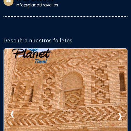
info@planettravel.es
Descubra nuestros folletos
‹
›