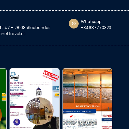
Whatsapp
oft 47 - 28108 Alcobendas
+34687770323
anettravel.es
›