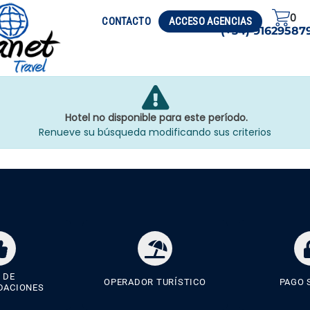
0
CIRCUITOS
VISADO
CONTACTO
ACCESO AGENCIAS
(+34) 91629587
Hotel no disponible para este período.
Renueve su búsqueda modificando sus criterios
 DE
OPERADOR TURÍSTICO
PAGO 
DACIONES