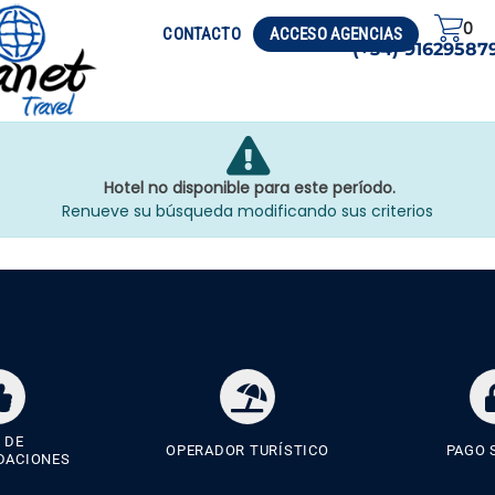
0
CIRCUITOS
VISADO
CONTACTO
ACCESO AGENCIAS
(+34) 91629587
Hotel no disponible para este período.
Renueve su búsqueda modificando sus criterios
 DE
OPERADOR TURÍSTICO
PAGO 
DACIONES