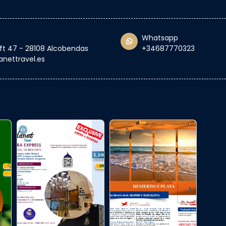
Whatsapp
oft 47 - 28108 Alcobendas
+34687770323
anettravel.es
›