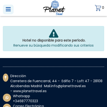
0
Hotel no disponible para este período.
Renueve su búsqueda modificando sus criterios
Dirección
Carretera de Fuencarral, 44 - Edifio 7 - Loft 47 - 28108
Alcobendas Madrid Mail.info@planettravel.es
- www.planettravel.es
Whatsapp
+34687770323
Correo Electrónico