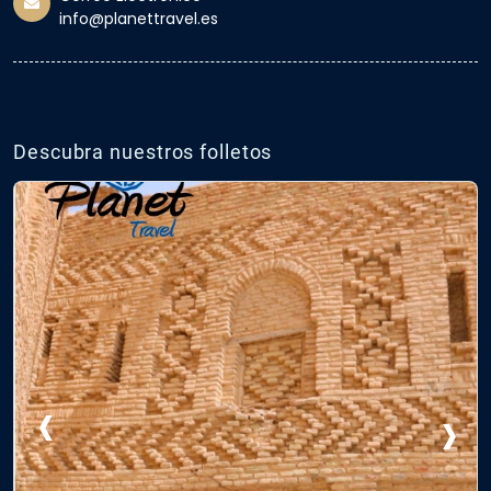
info@planettravel.es
Descubra nuestros folletos
‹
›