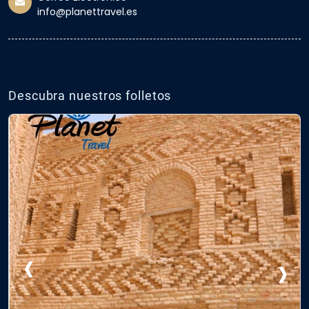
info@planettravel.es
Descubra nuestros folletos
‹
›