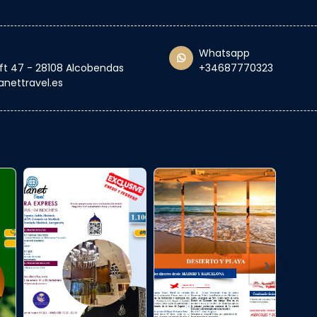
Whatsapp
oft 47 - 28108 Alcobendas
+34687770323
anettravel.es
›