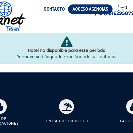
0
CIRCUITOS
VISADO
CONTACTO
ACCESO AGENCIAS
(+34) 91629587
Hotel no disponible para este período.
Renueve su búsqueda modificando sus criterios
 DE
OPERADOR TURÍSTICO
PAGO 
DACIONES