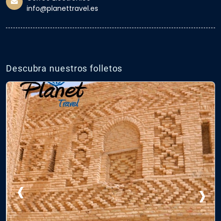
info@planettravel.es
Descubra nuestros folletos
‹
›