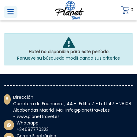
0
Hotel no disponible para este período.
Renueve su búsqueda modificando sus criterios
Dirección
Carretera de Fuencarral, 44 - Edifio 7 - Loft 47 - 28108
Alcobendas Madrid Mail.info@planettravel.es
- www.planettravel.es
Whatsapp
+34687770323
Correo Electrónico