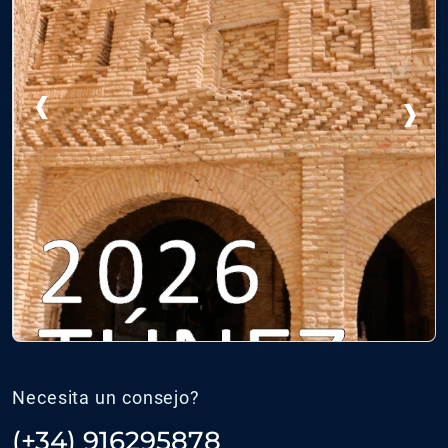
‹
›
Necesita un consejo?
(+34) 916295878